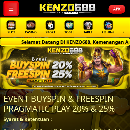
APK
CASINO
SPORT
TOGEL
TABLE
FISHING
COCK F.
AR
at Datang Di KENZO688, Kemenangan Anda Pasti di Baya
EVENT BUYSPIN & FREESPIN
PRAGMATIC PLAY 20% & 25%
Syarat & Ketentuan :