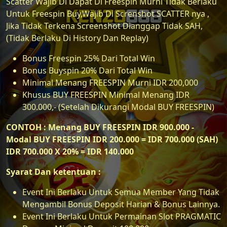
Scatter Wajib Di Dapat Di Freespin Murni Tidak Berlaku
Untuk Freespin Buy,Wajib Di Screnshot SCATTER nya ,
Jika Tidak Terkena Screenshot Dianggap Tidak SAH,
(Tidak Berlaku Di History Dan Replay)
Bonus Freespin 25% Dari Total Win
Bonus Buyspin 20% Dari Total Win
Minimal Menang FREESPIN Murni IDR 200,000
Khusus BUY FREESPIN Minimal Menang IDR
300.000,- (Setelah Dikurangi Modal BUY FREESPIN)
CONTOH : Menang BUY FREESPIN IDR 900.000 -
Modal BUY FREESPIN IDR 200.000 = IDR 700.000 (SAH)
IDR 700.000 X 20% = IDR 140.000
Syarat Dan ketentuan :
Event Ini Berlaku Untuk Semua Member Yang Tidak
Mengambil Bonus Deposit Harian & Bonus Lainnya.
Event Ini Berlaku Untuk Permainan Slot PRAGMATIC