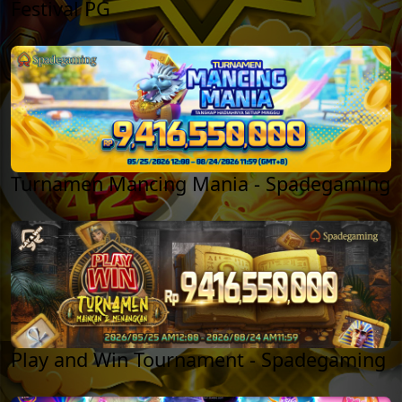
Festival PG
Turnamen Mancing Mania - Spadegaming
Play and Win Tournament - Spadegaming