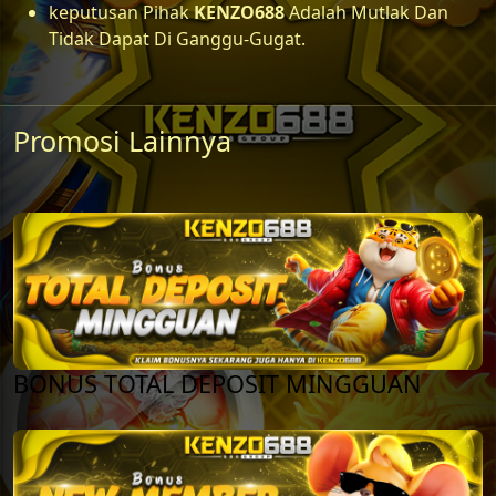
keputusan Pihak
KENZO688
Adalah Mutlak Dan
Tidak Dapat Di Ganggu-Gugat.
Promosi Lainnya
BONUS TOTAL DEPOSIT MINGGUAN