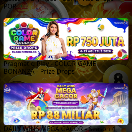
POP
Pragmatig Play - COLOR GAME
BONANZA - Prize Drops
DAILY WINS MEGA GACOR - Season 4