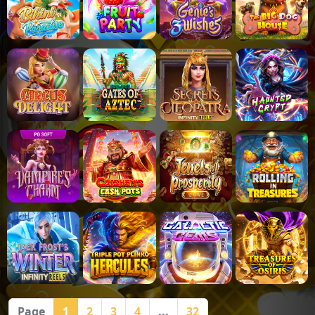
Page
1
2
3
4
...
32