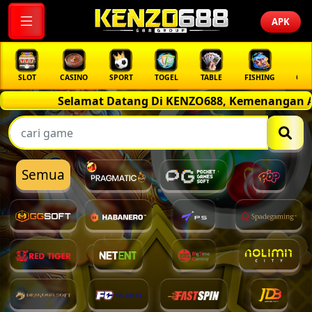
APK
SLOT
CASINO
SPORT
TOGEL
TABLE
FISHING
COCK
elamat Datang Di KENZO688, Kemenangan Anda Pasti di 
Semua