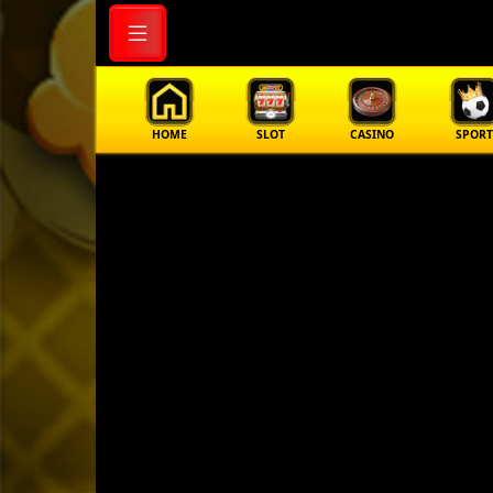
HOME
SLOT
CASINO
SPORT