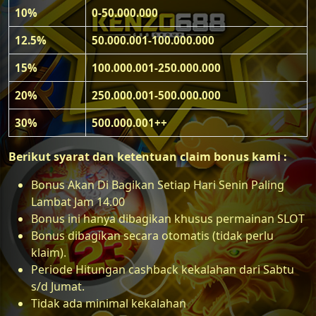
10%
0-50.000.000
12.5%
50.000.001-100.000.000
15%
100.000.001-250.000.000
20%
250.000.001-500.000.000
30%
500.000.001++
Berikut syarat dan ketentuan claim bonus kami :
Bonus Akan Di Bagikan Setiap Hari Senin Paling
Lambat Jam 14.00
Bonus ini hanya dibagikan khusus permainan SLOT
Bonus dibagikan secara otomatis (tidak perlu
klaim).
Periode Hitungan cashback kekalahan dari Sabtu
s/d Jumat.
Tidak ada minimal kekalahan