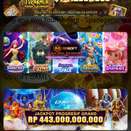
Play and Win Tournament - Spadegaming
GGSOFT GAMES