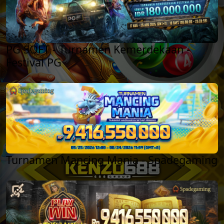
PG SOFT - Turnamen Kemerdekaan -
Festival PG
Turnamen Mancing Mania - Spadegaming