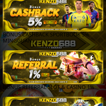
BONUS CASHBACK SPORTBOOK 5%
MINGGUAN
BONUS REFERRAL SLOT & CASINO 1%