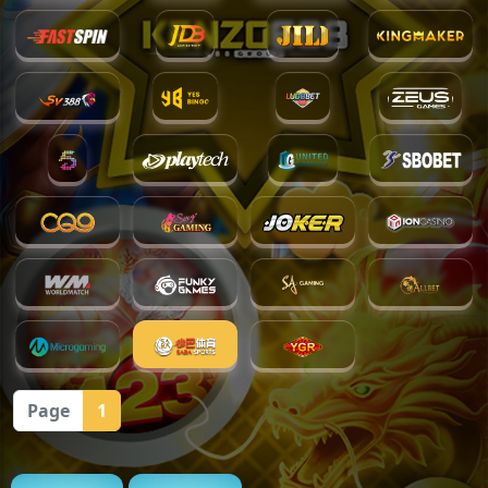
Page
1