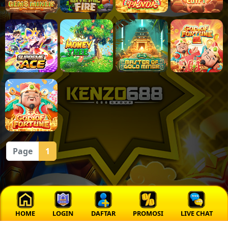
Page
1
HOME
LOGIN
DAFTAR
PROMOSI
LIVE CHAT