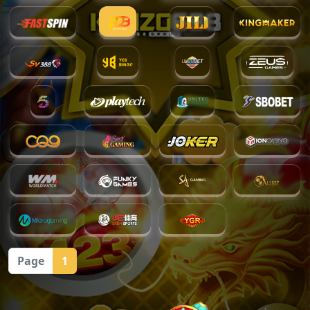
Page
1