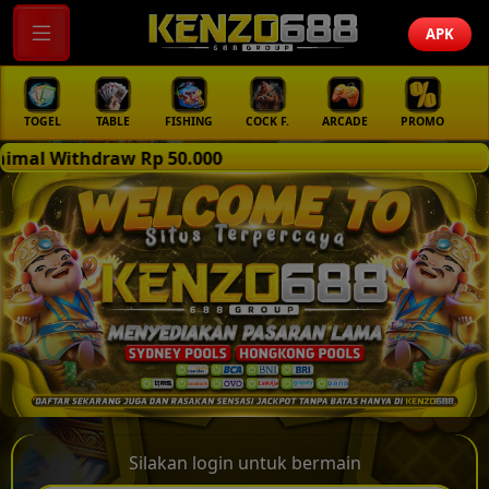
APK
TOGEL
TABLE
FISHING
COCK F.
ARCADE
PROMO
M
raw Rp 50.000
Silakan login untuk bermain