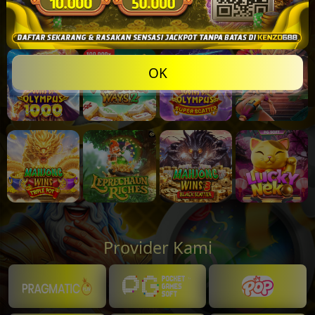
OK
Provider Kami