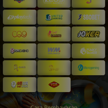
Cara Pembayaran