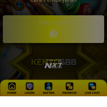
Temui Kami
Powered By
HOME
LOGIN
DAFTAR
PROMOSI
LIVE CHAT