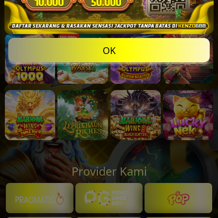
OK
Provider Kami