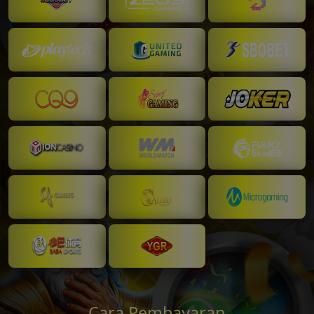
Cara Pembayaran