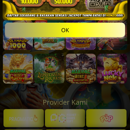
OK
Provider Kami