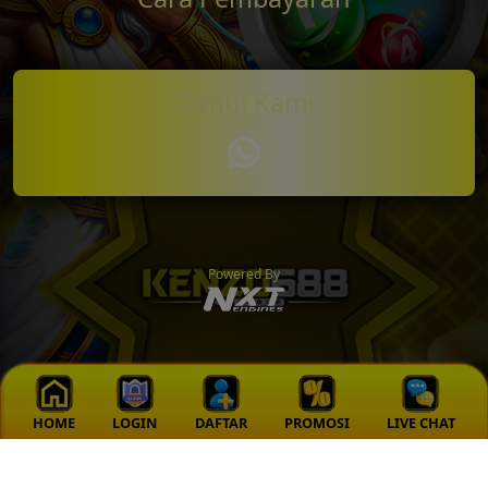
Temui Kami
Powered By
HOME
LOGIN
DAFTAR
PROMOSI
LIVE CHAT