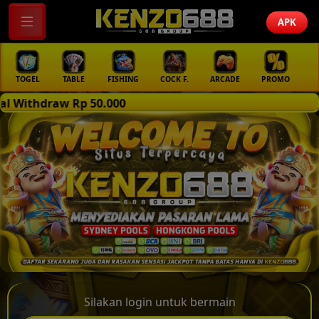
APK
TABLE
FISHING
COCK F.
ARCADE
PROMO
MEGAGACOR
 Rp 50.000
Silakan login untuk bermain