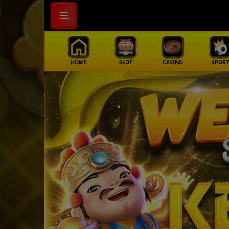
HOME
SLOT
CASINO
SPORT