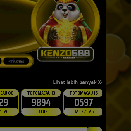
Lihat lebih banyak
CAU 13
TOTOMACAU 16
TOTOMACAU 19
TOTOMACA
94
0597
5843
306
UP
02 : 37 : 23
05 : 37 : 23
08 : 37 :