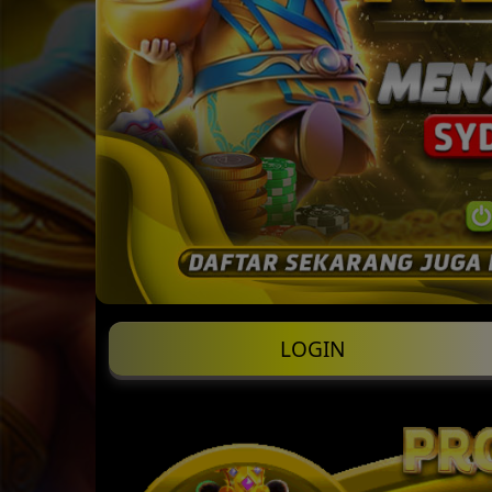
LOGIN