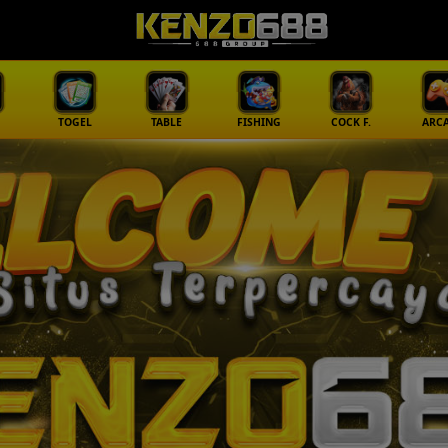
TOGEL
TABLE
FISHING
COCK F.
ARC