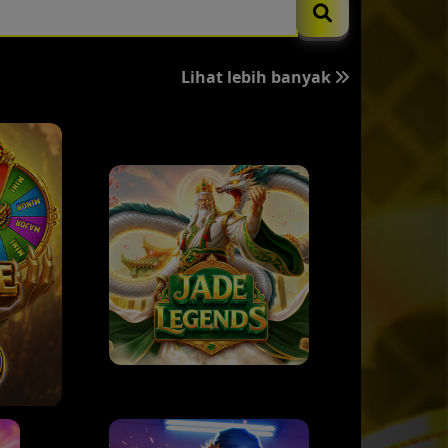
Lihat lebih banyak