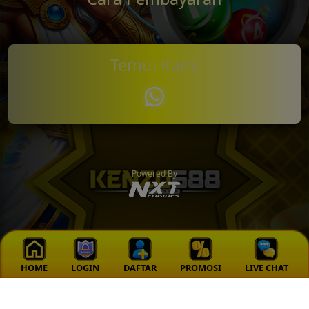
Temui Kami
Powered By
HOME
LOGIN
DAFTAR
PROMOSI
LIVE CHAT