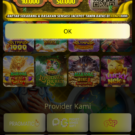
OK
Provider Kami