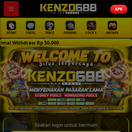
APK
TOGEL
TABLE
FISHING
COCK F.
ARCADE
PROMO
M
raw Rp 50.000
Silakan login untuk bermain