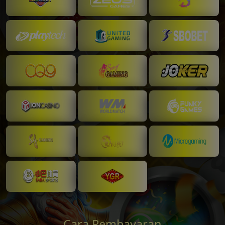
Cara Pembayaran