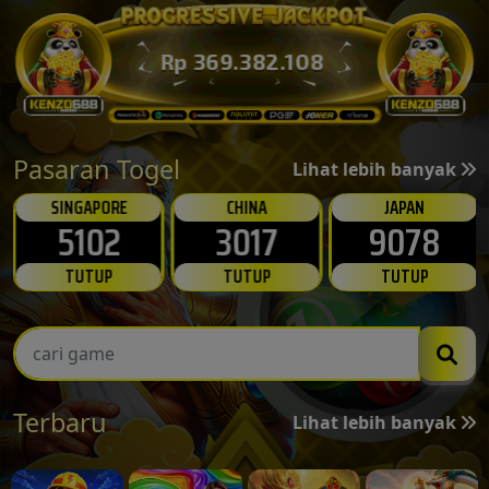
Rp 369.395.243
Pasaran Togel
Lihat lebih banyak
SINGAPORE
CHINA
JAPAN
5102
3017
9078
TUTUP
TUTUP
TUTUP
Terbaru
Lihat lebih banyak