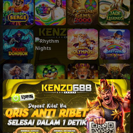
Populer
Lihat lebih banyak