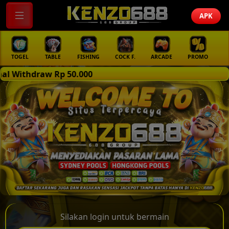
APK
TOGEL
TABLE
FISHING
COCK F.
ARCADE
PROMO
M
w Rp 50.000
Silakan login untuk bermain