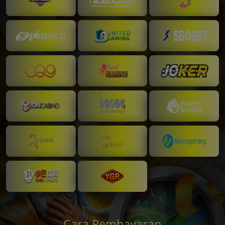
Cara Pembayaran