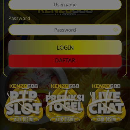
Password
LOGIN
DAFTAR