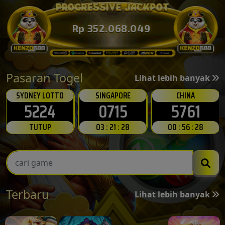
Rp 352.084.293
Pasaran Togel
Lihat lebih banyak
SINGAPORE
CHINA
JAPAN
0715
5761
1581
03 : 21 : 27
00 : 56 : 27
02 : 26 : 27
Terbaru
Lihat lebih banyak