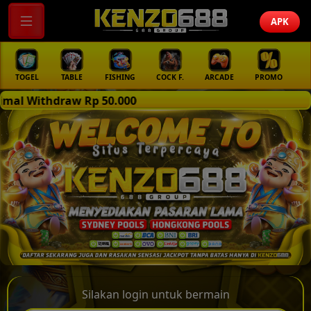
APK
TOGEL
TABLE
FISHING
COCK F.
ARCADE
PROMO
M
w Rp 50.000
Silakan login untuk bermain