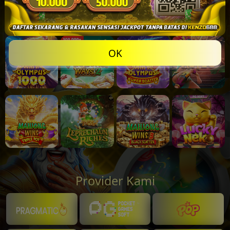
OK
Provider Kami