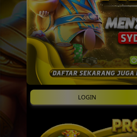
LOGIN