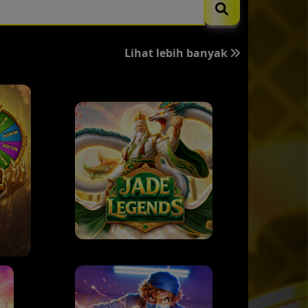
Lihat lebih banyak